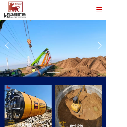
T
o
g
g
l
e
n
a
v
i
g
a
t
i
o
n
建筑设施
建筑设施