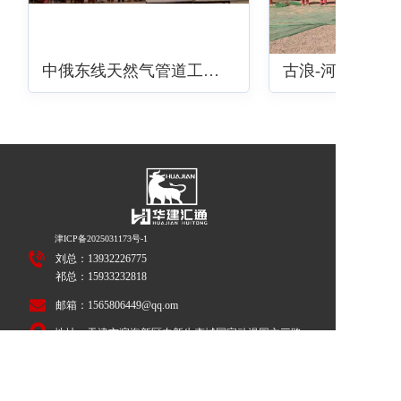
中俄东线天然气管道工程王宝河段
津ICP备20250311
73号-1
刘总：
13932226775
祁总：
15933232818
邮箱：1565806449@qq.om
地址：天津市滨海新区中新生态城国家动漫园文三路
105号读者新媒体大厦第三层办公室A区311房间