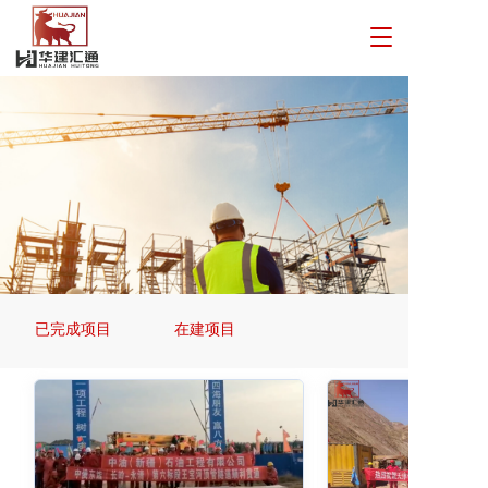
T
o
g
g
l
e
n
a
v
i
g
a
t
i
已完成项目
在建项目
o
n