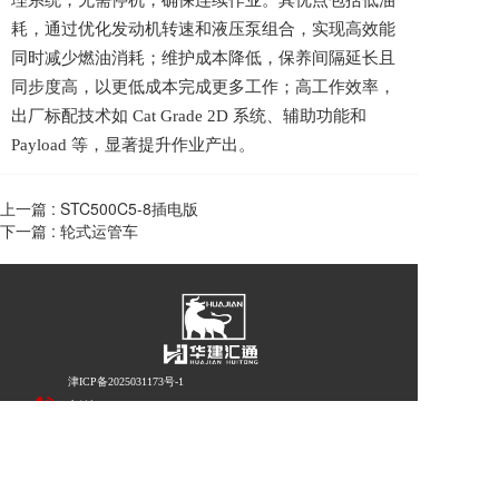
理系统，无需停机，确保连续作业。其优点包括低油
耗，通过优化发动机转速和液压泵组合，实现高效能
同时减少燃油消耗；维护成本降低，保养间隔延长且
同步度高，以更低成本完成更多工作；高工作效率，
出厂标配技术如 Cat Grade 2D 系统、辅助功能和
Payload 等，显著提升作业产出。
上一篇 :
STC500C5-8插电版
下一篇 :
轮式运管车
津ICP备20250311
73号-1
刘总：
13932226775
祁总：
15933232818
邮箱：1565806449@qq.om